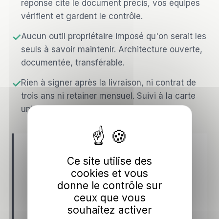
réponse cite le document précis, vos équipes
vérifient et gardent le contrôle.
✓
Aucun outil propriétaire imposé qu'on serait les
seuls à savoir maintenir. Architecture ouverte,
documentée, transférable.
✓
Rien à signer après la livraison, ni contrat de
trois ans ni retainer mensuel. Suivi à la carte
uniquement si vous le souhaitez.
Et le test ultime. Si pendant le cadrage on
Ce site utilise des
découvre que votre patrimoine
cookies et vous
documentaire n'est pas prêt pour un RAG
donne le contrôle sur
(volume insuffisant, sources trop
ceux que vous
fragmentées, qualité trop hétérogène), on
souhaitez activer