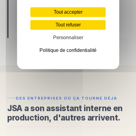
vous le dit franchement et on propose
plutôt un chantier de préparation
Tout accepter
préalable. Vous gardez le contrôle du
Tout refuser
calendrier et de l'investissement.
Personnaliser
Politique de confidentialité
DES ENTREPRISES OÙ ÇA TOURNE DÉJÀ
JSA a son assistant interne en
production, d'autres arrivent.