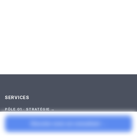
SERVICES
PÔLE 01 · STRATÉGIE →
Audit Stratégique
Premier outil (test court)
Discuter avec un consultant →
Cadrage
Construction