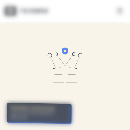
Panneau de gestion des cookies
☰
TECHMIND
Données souveraines
rien ne sort chez OpenAI ni
Microsoft