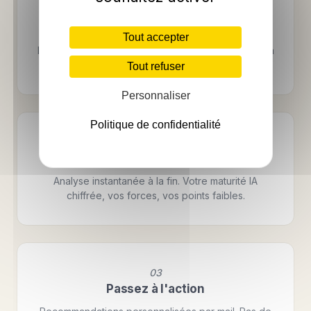
01
Répondez aux questions
Tout accepter
Huit questions simples sur votre entreprise. Cases à
cocher, choix multiples. Pas de rédaction.
Tout refuser
Personnaliser
Politique de confidentialité
02
Obtenez votre score
Analyse instantanée à la fin. Votre maturité IA
chiffrée, vos forces, vos points faibles.
03
Passez à l'action