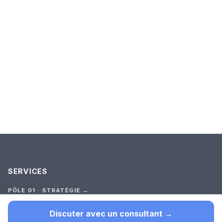
SERVICES
PÔLE 01 · STRATÉGIE →
Audit Stratégique
Premier outil (test court)
Discuter avec un consultant →
Cadrage