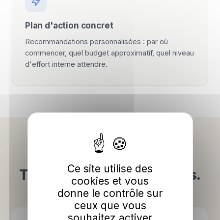
Plan d'action concret
Recommandations personnalisées : par où
commencer, quel budget approximatif, quel niveau
d'effort interne attendre.
COMMENT ÇA MARCHE
Ce site utilise des
Trois étapes, trois minutes.
cookies et vous
donne le contrôle sur
ceux que vous
souhaitez activer