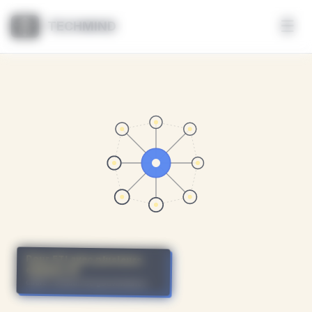
Panneau de gestion des cookies
☰
TECHMIND
Pour ETI avec plusieurs
équipes IA
cadre commun de gouvernance