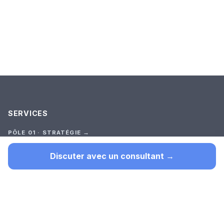
SERVICES
PÔLE 01 · STRATÉGIE →
Audit Stratégique
Premier outil (test court)
Discuter avec un consultant →
Cadrage
Construction
Suivi
TOUTES LES OFFRES →
PÔLE 02 · SUR-MESURE →
Automatisation