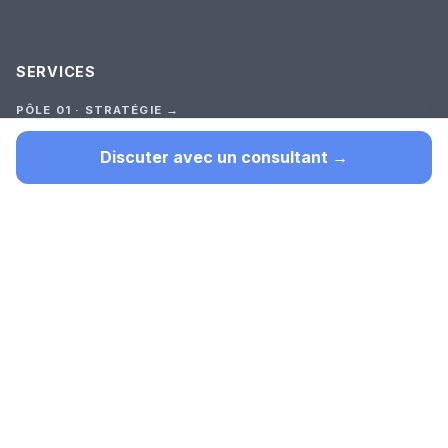
SERVICES
PÔLE 01 · STRATÉGIE →
Audit Stratégique
Premier outil (test court)
Discuter avec un consultant →
Cadrage
Construction
Suivi
TOUTES LES OFFRES →
PÔLE 02 · SUR-MESURE →
Automatisation
Recherche documentaire interne
Plateforme & Gouvernance
Site web intelligent
SaaS sur mesure
Web Scraping
Extraction de données
PÔLE 03 · ACCOMPAGNEMENT →