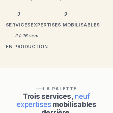
3
9
SERVICES
EXPERTISES MOBILISABLES
2 à 16 sem.
EN PRODUCTION
LA PALETTE
Trois services,
neuf
expertises
mobilisables
derrière.