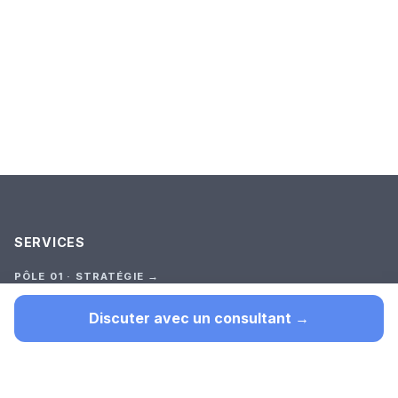
SERVICES
PÔLE 01 · STRATÉGIE →
Audit Stratégique
Premier outil (test court)
Discuter avec un consultant →
Cadrage
Construction
Suivi
TOUTES LES OFFRES →