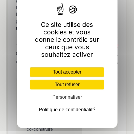
processus interne à transformer en plateforme ?
Nous concevons l'architecture, développons le
MVP, et vous accompagnons jusqu'à vos
premiers utilisateurs payants.
Une architecture
Ce site utilise des
moderne, prête à encaisser la croissance.
cookies et vous
donne le contrôle sur
TICKET
ceux que vous
50 à 150k €
souhaitez activer
DURÉE MVP
8 à 12 sem.
RÉFÉRENCE
Cortex OS
Tout accepter
Tout refuser
C'EST POUR VOUS SI
Vous avez validé un besoin marché mais
Personnaliser
pas encore le produit
Vous voulez un MVP fonctionnel plutôt
Politique de confidentialité
qu'un PowerPoint
Vous cherchez une équipe technique pour
co-construire