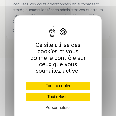
Réduisez vos coûts opérationnels en automatisant
stratégiquement les tâches administratives et erreurs
humaines. Découvrez comment implémenter l'IA
progressivement sans tomber dans les …
22 May 2026 ·
19 min
Ce site utilise des
cookies et vous
donne le contrôle sur
ceux que vous
souhaitez activer
Tout accepter
Tout refuser
Personnaliser