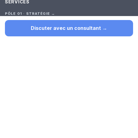
SERVICES
PÔLE 01 · STRATÉGIE →
Audit Stratégique
Premier outil (test court)
Discuter avec un consultant →
Cadrage
Construction
Suivi
TOUTES LES OFFRES →
PÔLE 02 · SUR-MESURE →
Automatisation
Recherche documentaire interne
Plateforme & Gouvernance
Site web intelligent
SaaS sur mesure
Web Scraping
Extraction de données
PÔLE 03 · ACCOMPAGNEMENT →
Accompagnement long
Vue d'ensemble des 3 services →