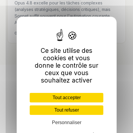
Opus 4.8 excelle pour les tâches complexes
(analyses stratégiques, décisions critiques), mais
Sonnet suffit souvent pour l'automation courante.
Avant d'investir, identifiez vos …
09 Jun 2026 ·
24 min
Ce site utilise des
cookies et vous
donne le contrôle sur
ceux que vous
souhaitez activer
Tout accepter
Tout refuser
Personnaliser