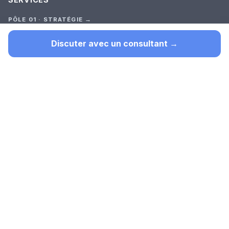
PÔLE 01 · STRATÉGIE →
Audit Stratégique
Premier outil (test court)
Discuter avec un consultant →
Cadrage
Construction
Suivi
TOUTES LES OFFRES →
PÔLE 02 · SUR-MESURE →
Automatisation
Recherche documentaire interne
Plateforme & Gouvernance
Site web intelligent
SaaS sur mesure
Web Scraping
Extraction de données
PÔLE 03 · ACCOMPAGNEMENT →
Accompagnement long
Vue d'ensemble des 3 services →