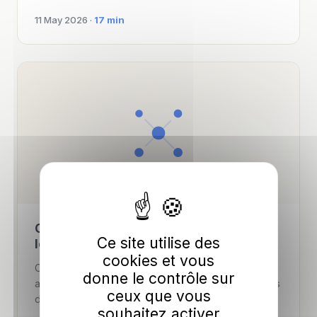
11 May 2026 ·
17 min
Claude 3.7 : Le modèle IA qui bouleverse
Ce site utilise des
le marché en 2026
cookies et vous
Claude détient 29% de parts de marché dans les
donne le contrôle sur
assistants IA en 2026. Anthropic a généré 14 milliards
ceux que vous
de dollars de revenus …
souhaitez activer