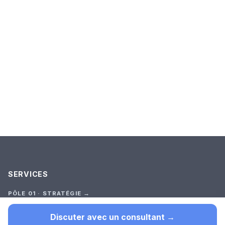
SERVICES
PÔLE 01 · STRATÉGIE →
Audit Stratégique
Premier outil (test court)
Discuter avec un consultant →
Cadrage