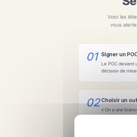
Se
Voici les têt
vous alerte
01
Signer un POC
Le POC devient un
décision de mise 
02
Choisir un out
« On a une licenc
quel problème l'a