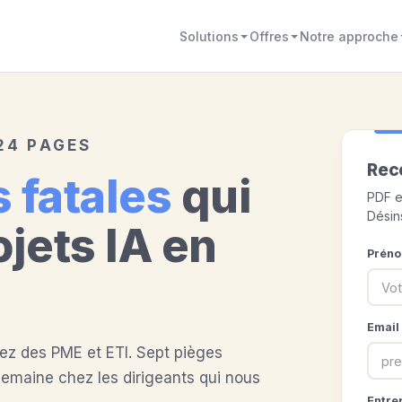
Solutions
Offres
Notre approche
 24 PAGES
Rece
 fatales
qui
PDF e
Désins
ojets IA en
Prén
Email
hez des PME et ETI. Sept pièges
maine chez les dirigeants qui nous
Entre