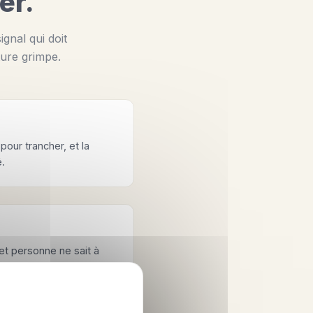
er.
ignal qui doit
ture grimpe.
pour trancher, et la
é.
 et personne ne sait à