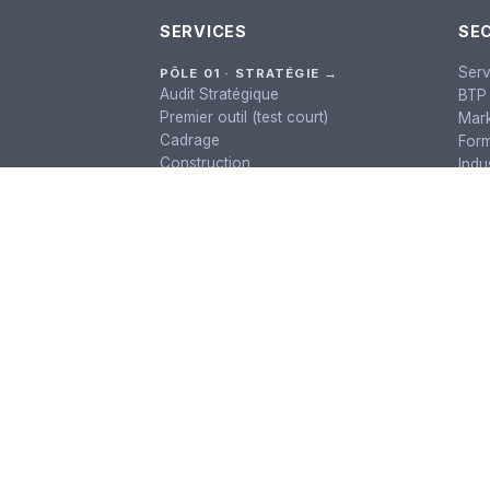
SERVICES
SE
Serv
PÔLE 01 · STRATÉGIE →
Audit Stratégique
BTP 
Premier outil (test court)
Mark
Cadrage
Form
Construction
Indu
Suivi
Cons
TOUTES LES OFFRES →
PÔLE 02 · SUR-MESURE →
Automatisation
Recherche documentaire interne
Plateforme & Gouvernance
Site web intelligent
SaaS sur mesure
Web Scraping
Extraction de données
PÔLE 03 · ACCOMPAGNEMENT →
Accompagnement long