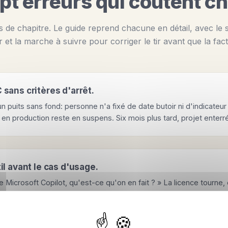
pt erreurs qui coûtent ch
es de chapitre. Le guide reprend chacune en détail, avec le s
r et la marche à suivre pour corriger le tir avant que la fac
 sans critères d'arrêt.
 puits sans fond: personne n'a fixé de date butoir ni d'indicateur 
en production reste en suspens. Six mois plus tard, projet enterr
il avant le cas d'usage.
e Microsoft Copilot, qu'est-ce qu'on en fait ? » La licence tourne,
ppliquer. Investissement à zéro retour.