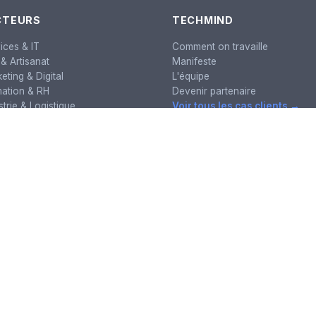
CTEURS
TECHMIND
ices & IT
Comment on travaille
& Artisanat
Manifeste
eting & Digital
L'équipe
ation & RH
Devenir partenaire
strie & Logistique
Voir tous les cas clients →
eil & Finance