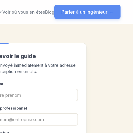
Parler à un ingénieur →
Voir où vous en êtes
Blog
voir le guide
nvoyé immédiatement à votre adresse.
cription en un clic.
om
 professionnel
prise