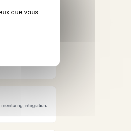
 ceux que vous
 chaque système raconte
st gelé en attente
monitoring, intégration.