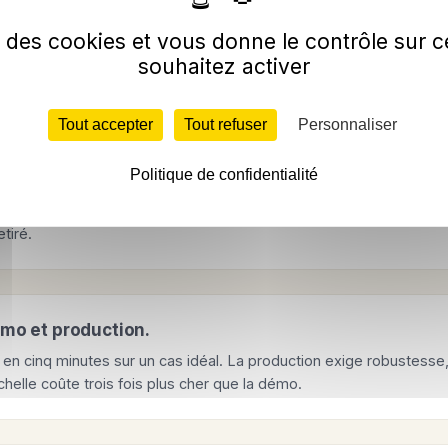
la qualité des données.
se des cookies et vous donne le contrôle sur
d du bruit. Les données ne sont ni gouvernées ni nettoyées, et
souhaitez activer
rente de la réalité. L'IA produit des recommandations inutilisables.
Tout accepter
Tout refuser
Personnaliser
Politique de confidentialité
ormité à la fin.
ret commercial traités après le déploiement. Résultat: le projet e
etiré.
mo et production.
n cinq minutes sur un cas idéal. La production exige robustesse, 
helle coûte trois fois plus cher que la démo.