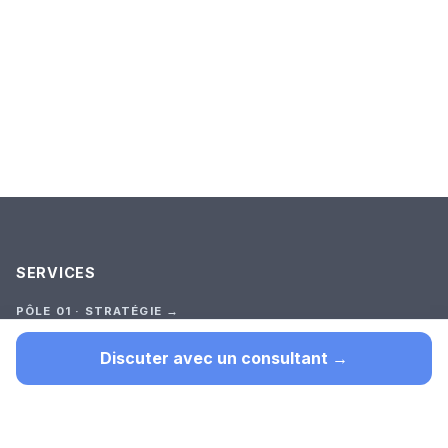
SERVICES
PÔLE 01 · STRATÉGIE →
Audit Stratégique
Premier outil (test court)
Discuter avec un consultant →
Cadrage
Construction
Suivi
TOUTES LES OFFRES →