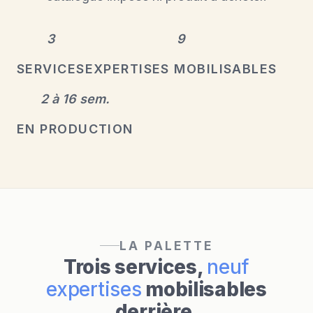
3
9
SERVICES
EXPERTISES MOBILISABLES
2 à 16 sem.
EN PRODUCTION
LA PALETTE
Trois services,
neuf
expertises
mobilisables
derrière.