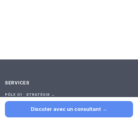
SERVICES
PÔLE 01 · STRATÉGIE →
Audit Stratégique
Premier outil (test court)
Discuter avec un consultant →
Cadrage
Construction
Suivi
TOUTES LES OFFRES →